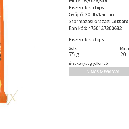
Méret:
6,5x26,5x4
Kiszerelés:
chips
Gyűjtő:
20 db/karton
Származási ország:
Lettors
Ean kód:
4750127300632
Kiszerelés: chips
Súly:
Min.
75 g
20
Érzékenységi jellemző
NINCS MEGADVA