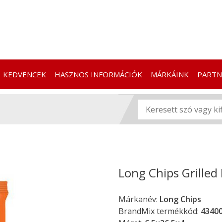
KEDVENCEK
HASZNOS INFORMÁCIÓK
MÁRKÁINK
PARTN
Long Chips Grilled
Márkanév:
Long Chips
BrandMix termékkód:
4340