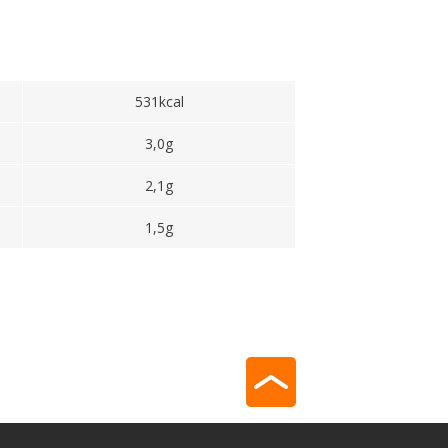
531kcal
3,0g
2,1g
1,5g