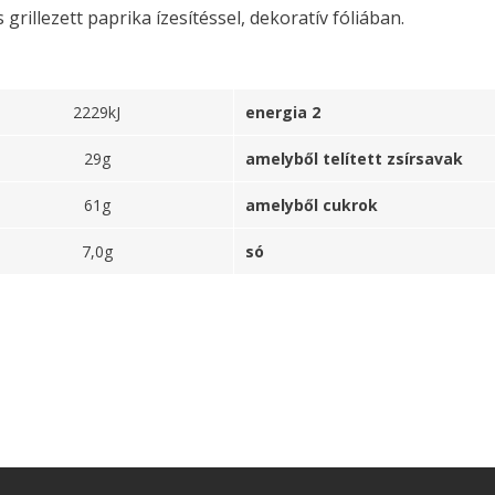
illezett paprika ízesítéssel, dekoratív fóliában.
2229kJ
energia 2
29g
amelyből telített zsírsavak
61g
amelyből cukrok
7,0g
só