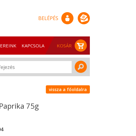
BELÉPÉS
EREINK
KAPCSOLAT
KOSÁR
vissza a főoldalra
 Paprika 75g
04