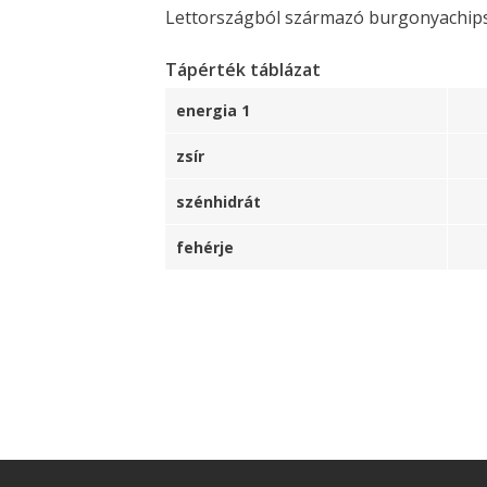
Lettországból származó burgonyachips gr
Tápérték táblázat
energia 1
zsír
szénhidrát
fehérje